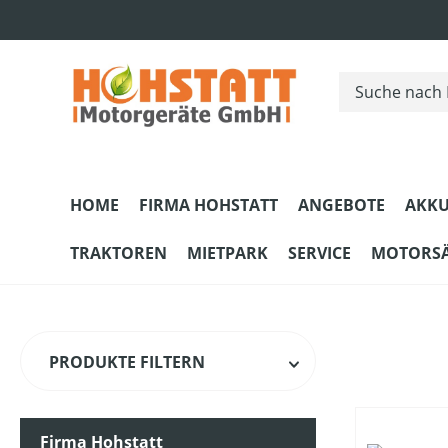
m Hauptinhalt springen
Zur Suche springen
Zur Hauptnavigation springen
HOME
FIRMA HOHSTATT
ANGEBOTE
AKKU
TRAKTOREN
MIETPARK
SERVICE
MOTORS
PRODUKTE FILTERN
Firma Hohstatt
HERSTELLER