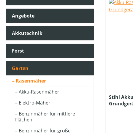
Angebote
ARBEITSBREITE (IN CM)
Akkutechnik
ARBEITSSTUFENANZAHL
Forst
AUSWURFART
Garten
Rasenmäher
BETRIEBSART
Akku-Rasenmäher
Stihl Akk
Elektro-Mäher
Grundger
FAHRANTRIEBSART
Ladegerät
Benzinmäher für mittlere
Flächen
FARBE (GERÄT)
Benzinmäher für große