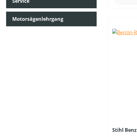
Service
MÄHWERKTYP
Motorsägenlehrgang
SCHALLDRUCKPEGEL AM OHR (IN DB(A))
SCHALLLEISTUNGSPEGEL (IN DB(A))
SCHNITTHÖHE MIN-MAX (IN MM)
SCHUTZART
STIELLÄNGE (IN CM)
Stihl Ben