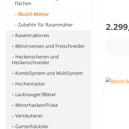
Flächen
Mulch-Mäher
FLÄCHENLEISTUNG MAX (IN M²)
2.299
Zubehör für Rasenmäher
Rasentraktoren
GEEIGNET FÜR SÄGEKETTEN (IN ")
Motorsensen und Freischneider
HUBRAUM (IN CM³)
Heckenscheren und
Heckenschneider
KombiSystem und MultiSystem
KLASSIFIZIERUNG
Hochentaster
Laubsauger/Bläser
MATERIALART
Motorhacken/Fräse
Vertikutierer
MESSERANZAHL
Gartenhäcksler