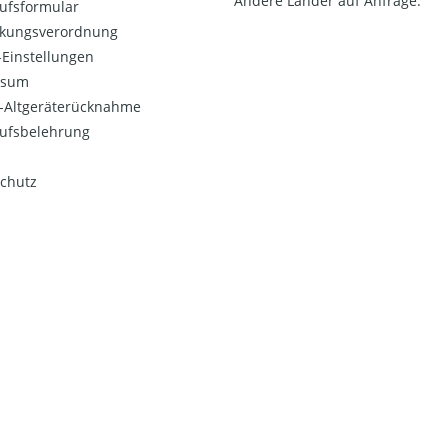
Andere Länder auf Anfrage.
ufsformular
kungsverordnung
Einstellungen
ssum
o-Altgeräterücknahme
ufsbelehrung
chutz