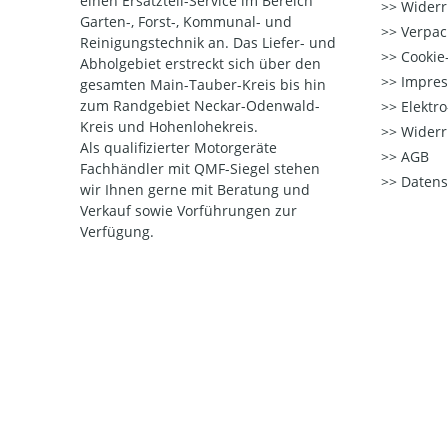
einen Ersatzteil-Service im Bereich
Widerr
Garten-, Forst-, Kommunal- und
Verpac
Reinigungstechnik an. Das Liefer- und
Cookie-
Abholgebiet erstreckt sich über den
Impre
gesamten Main-Tauber-Kreis bis hin
zum Randgebiet Neckar-Odenwald-
Elektr
Kreis und Hohenlohekreis.
Widerr
Als qualifizierter Motorgeräte
AGB
Fachhändler mit QMF-Siegel stehen
Datens
wir Ihnen gerne mit Beratung und
Verkauf sowie Vorführungen zur
Verfügung.