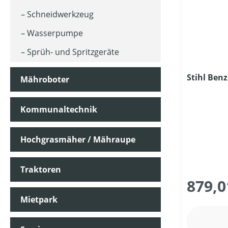
Schneidwerkzeug
MOTORLEISTUNG (IN PS)
Wasserpumpe
Sprüh- und Spritzgeräte
MOTORLEISTUNG (IN UMDREHUNGEN/MIN)
Stihl Ben
Mähroboter
MOTORLEISTUNG (IN WATT)
Kommunaltechnik
MOTORLEISTUNG (IN KW)
Hochgrasmäher / Mähraupe
MOTORTYP (HERSTELLERBEZEICHNUNG)
Traktoren
879,0
Mietpark
MULCHFUNKTION