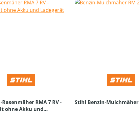
u-Rasenmäher RMA 7 RV -
Stihl Benzin-Mulchmäher
ät ohne Akku und