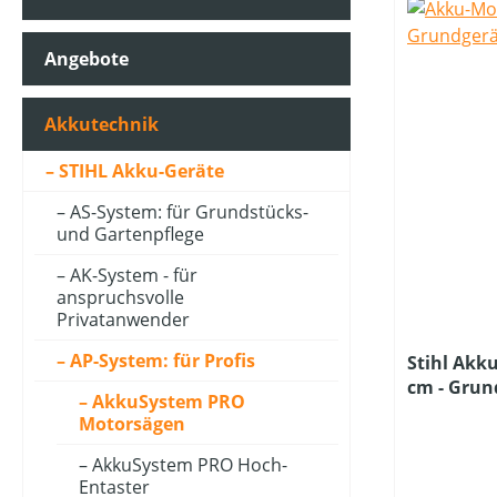
Angebote
BETRIEBSART
Akkutechnik
FARBE (GERÄT)
STIHL Akku-Geräte
AS-System: für Grundstücks-
und Gartenpflege
GEEIGNET FÜR SÄGEKETTEN (IN ")
AK-System - für
anspruchsvolle
KETTENLÄNGE (IN CM)
Privatanwender
AP-System: für Profis
Stihl Akk
cm - Grun
KETTENTEILUNG (IN ")
AkkuSystem PRO
Ladegerät
Motorsägen
AkkuSystem PRO Hoch-
KLASSIFIZIERUNG
Entaster