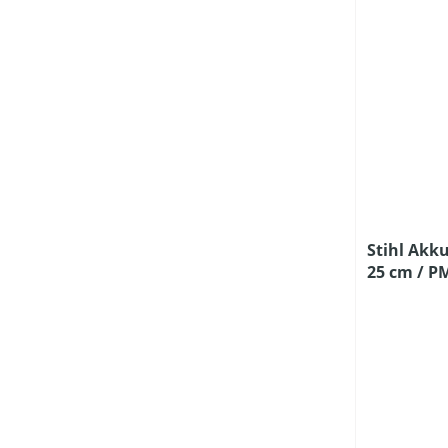
Stihl Akk
25 cm / P
und Ladeg