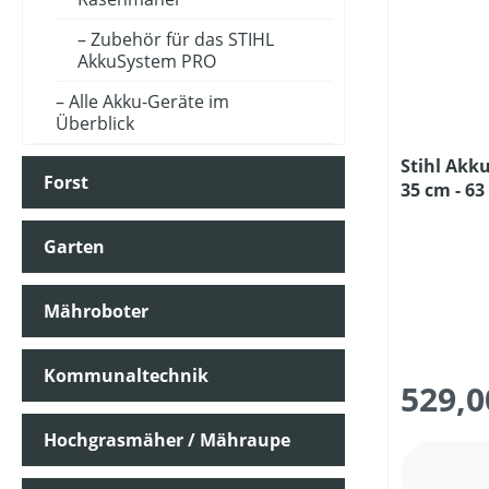
Zubehör für das STIHL
SCHNITT-/SCHWERTLÄNGE (IN CM)
AkkuSystem PRO
Alle Akku-Geräte im
SCHUTZART
Überblick
Stihl Akk
Forst
35 cm - 6
PREIS
Akku und 
Garten
Mähroboter
Kommunaltechnik
529,0
Hochgrasmäher / Mähraupe