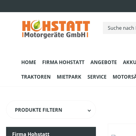
m Hauptinhalt springen
Zur Suche springen
Zur Hauptnavigation springen
HOME
FIRMA HOHSTATT
ANGEBOTE
AKKU
TRAKTOREN
MIETPARK
SERVICE
MOTORS
PRODUKTE FILTERN
Firma Hohstatt
HERSTELLER