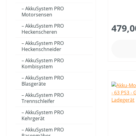
AkkuSystem PRO
Motorsensen
MOTORLEISTUNG (IN KW)
479,0
AkkuSystem PRO
Heckenscheren
MOTORTYP (HERSTELLERBEZEICHNUNG)
AkkuSystem PRO
Heckenschneider
NENNSPANNUNG (IN V)
AkkuSystem PRO
Kombisystem
AkkuSystem PRO
SCHALLDRUCKPEGEL AM OHR (IN DB(A))
Blasgeräte
AkkuSystem PRO
Trennschleifer
SCHALLLEISTUNGSPEGEL (IN DB(A))
AkkuSystem PRO
Kehrgerät
SCHNEIDWERKZEUG
AkkuSystem PRO
Rasenmäher