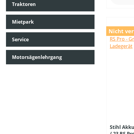
Traktoren
Mietpark
Nicht ve
Service
Motorsägenlehrgang
Stihl Akk
/ 23 RS P