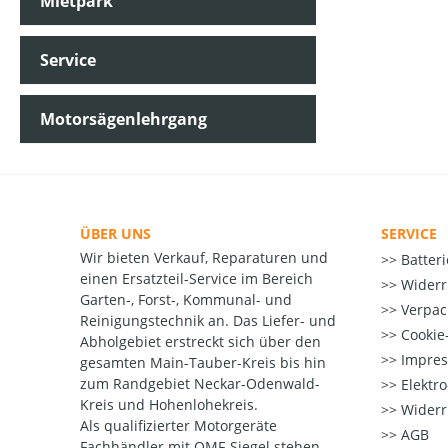
Mietpark
Service
Motorsägenlehrgang
ÜBER UNS
SERVICE
Wir bieten Verkauf, Reparaturen und
Batter
einen Ersatzteil-Service im Bereich
Widerr
Garten-, Forst-, Kommunal- und
Verpac
Reinigungstechnik an. Das Liefer- und
Cookie-
Abholgebiet erstreckt sich über den
Impre
gesamten Main-Tauber-Kreis bis hin
zum Randgebiet Neckar-Odenwald-
Elektr
Kreis und Hohenlohekreis.
Widerr
Als qualifizierter Motorgeräte
AGB
Fachhändler mit QMF-Siegel stehen