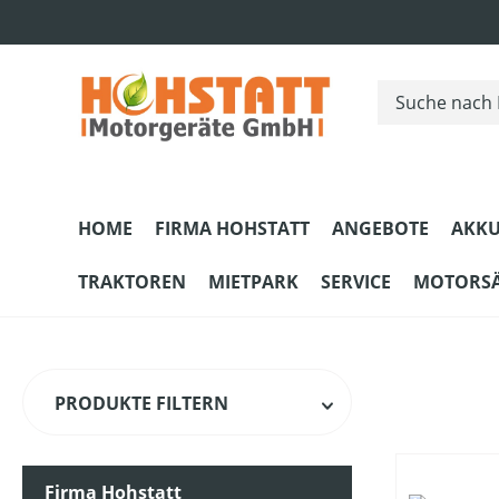
m Hauptinhalt springen
Zur Suche springen
Zur Hauptnavigation springen
HOME
FIRMA HOHSTATT
ANGEBOTE
AKKU
TRAKTOREN
MIETPARK
SERVICE
MOTORS
PRODUKTE FILTERN
Firma Hohstatt
HERSTELLER