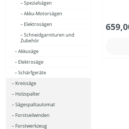
Spezialsägen
Akku-Motorsägen
MOTORLEISTUNG (IN KW)
659,0
Elektrosägen
Schneidgarnituren und
SCHALLDRUCKPEGEL AM OHR (IN DB(A))
Zubehör
Akkusäge
SCHALLLEISTUNGSPEGEL (IN DB(A))
Elektrosäge
Schärfgeräte
SCHNITT-/SCHWERTLÄNGE (IN CM)
Kreissäge
Holzspalter
PREIS
Sägespaltautomat
Forstseilwinden
Forstwerkzeug