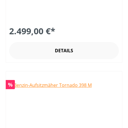
2.499,00 €*
DETAILS
Rabatt
%