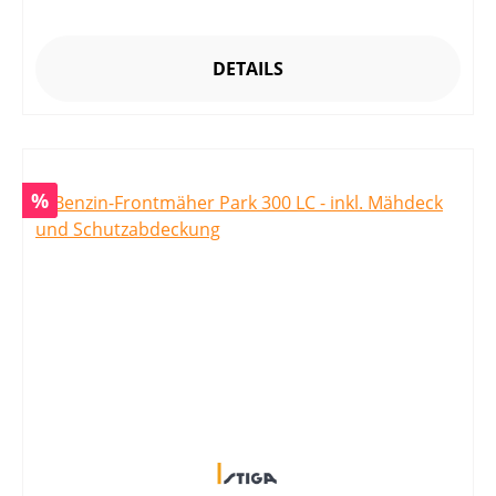
DETAILS
Rabatt
%