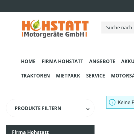
m Hauptinhalt springen
Zur Suche springen
Zur Hauptnavigation springen
HOME
FIRMA HOHSTATT
ANGEBOTE
AKKU
TRAKTOREN
MIETPARK
SERVICE
MOTORS
Keine 
PRODUKTE FILTERN
Firma Hohstatt