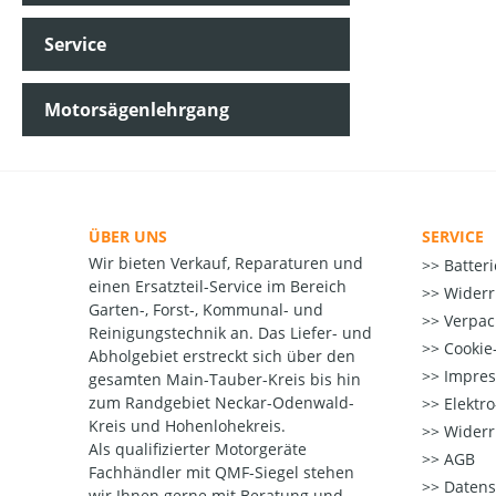
Service
Motorsägenlehrgang
ÜBER UNS
SERVICE
Wir bieten Verkauf, Reparaturen und
Batter
einen Ersatzteil-Service im Bereich
Widerr
Garten-, Forst-, Kommunal- und
Verpac
Reinigungstechnik an. Das Liefer- und
Cookie-
Abholgebiet erstreckt sich über den
Impre
gesamten Main-Tauber-Kreis bis hin
zum Randgebiet Neckar-Odenwald-
Elektr
Kreis und Hohenlohekreis.
Widerr
Als qualifizierter Motorgeräte
AGB
Fachhändler mit QMF-Siegel stehen
Datens
wir Ihnen gerne mit Beratung und