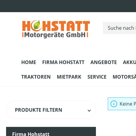
m Hauptinhalt springen
Zur Suche springen
Zur Hauptnavigation springen
HOME
FIRMA HOHSTATT
ANGEBOTE
AKKU
TRAKTOREN
MIETPARK
SERVICE
MOTORS
Keine 
PRODUKTE FILTERN
Firma Hohstatt