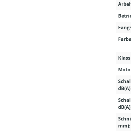
Arbei
Betri
Fangs
Farbe
Klass
Motor
Schal
dB(A)
Schal
dB(A)
Schni
mm):