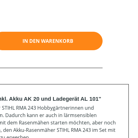
ib den gewünschten Wert ein oder benutz
IN DEN WARENKORB
kl. Akku AK 20 und Ladegerät AL 101"
er STIHL RMA 243 Hobbygärtnerinnen und
m. Dadurch kann er auch in lärmsensiblen
 mit dem Rasenmähen starten möchten, aber noch
ch, den Akku-Rasenmäher STIHL RMA 243 im Set mit
 zu erwerben.