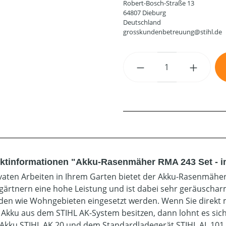
Robert-Bosch-Straße 13
64807 Dieburg
Deutschland
grosskundenbetreuung@stihl.de
Produkt Anzahl: G
ktinformationen "Akku-Rasenmäher RMA 243 Set - in
ivaten Arbeiten in Ihrem Garten bietet der Akku-Rasenmäh
ärtnern eine hohe Leistung und ist dabei sehr geräuschar
en wie Wohngebieten eingesetzt werden. Wenn Sie direkt
 Akku aus dem STIHL AK-System besitzen, dann lohnt es si
Akku STIHL AK 20 und dem Standardladegerät STIHL AL 101