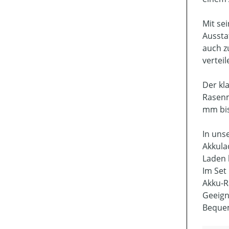
Mit se
Aussta
auch z
verteil
Der kl
Rasenm
mm bis
In uns
Akkula
Laden 
Im Set
Akku-R
Geeign
Bequem