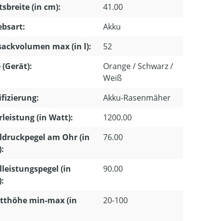
tsbreite (in cm):
41.00
ebsart:
Akku
ackvolumen max (in l):
52
 (Gerät):
Orange / Schwarz /
Weiß
ifizierung:
Akku-Rasenmäher
leistung (in Watt):
1200.00
ldruckpegel am Ohr (in
76.00
):
lleistungspegel (in
90.00
):
tthöhe min-max (in
20-100