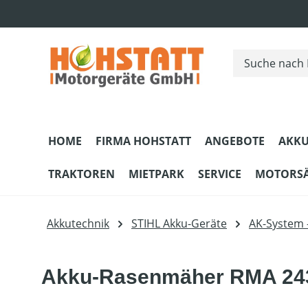
m Hauptinhalt springen
Zur Suche springen
Zur Hauptnavigation springen
HOME
FIRMA HOHSTATT
ANGEBOTE
AKKU
TRAKTOREN
MIETPARK
SERVICE
MOTORS
Akkutechnik
STIHL Akku-Geräte
AK-System 
Akku-Rasenmäher RMA 243 S