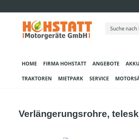
m Hauptinhalt springen
Zur Suche springen
Zur Hauptnavigation springen
HOME
FIRMA HOHSTATT
ANGEBOTE
AKKU
TRAKTOREN
MIETPARK
SERVICE
MOTORS
Verlängerungsrohre, telesk