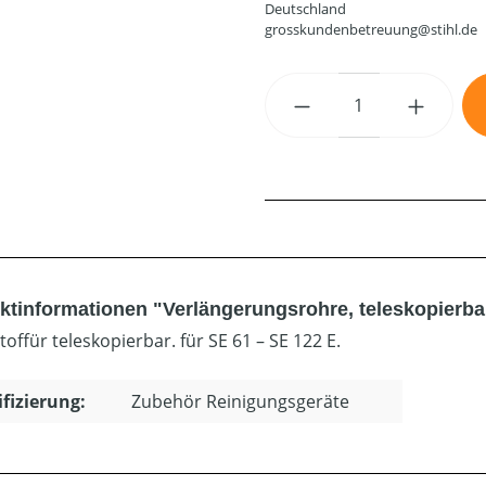
Deutschland
grosskundenbetreuung@stihl.de
Produkt Anzahl: G
ktinformationen "Verlängerungsrohre, teleskopierba
offür teleskopierbar. für SE 61 – SE 122 E.
ifizierung:
Zubehör Reinigungsgeräte