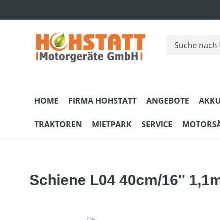
m Hauptinhalt springen
Zur Suche springen
Zur Hauptnavigation springen
HOME
FIRMA HOHSTATT
ANGEBOTE
AKKU
TRAKTOREN
MIETPARK
SERVICE
MOTORS
Schiene L04 40cm/16'' 1,1mm