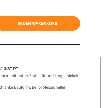
ib den gewünschten Wert ein oder benutz
IN DEN WARENKORB
 3/8'' P"
form mit hoher Stabilität und Langlebigkeit
chlanke Bauform. Bei professionellen