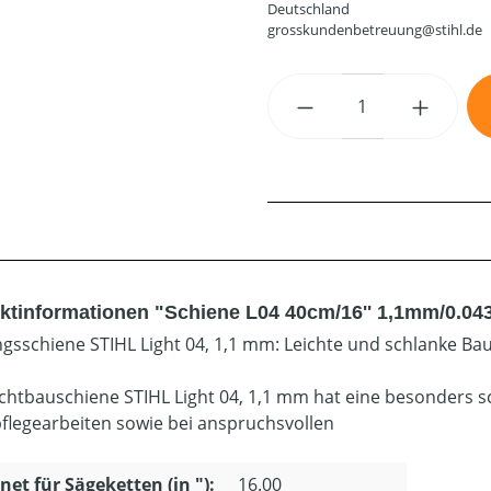
Deutschland
grosskundenbetreuung@stihl.de
Produkt Anzahl: G
ktinformationen "Schiene L04 40cm/16'' 1,1mm/0.043''
gsschiene STIHL Light 04, 1,1 mm: Leichte und schlanke Bau
ichtbauschiene STIHL Light 04, 1,1 mm hat eine besonders s
legearbeiten sowie bei anspruchsvollen
net für Sägeketten (in "):
16.00