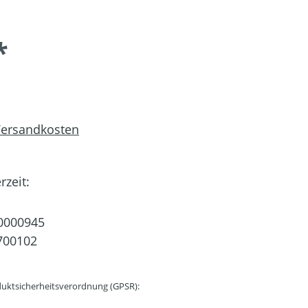
*
 Versandkosten
rzeit:
0000945
700102
uktsicherheitsverordnung (GPSR):