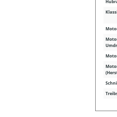
Hubra
Klass
Motor
Motor
Umdr
Motor
Moto
(Hers
Schni
Treib