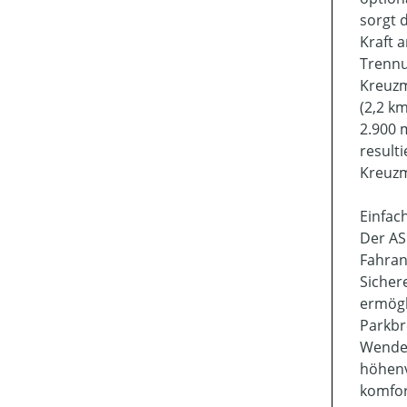
sorgt 
Kraft 
Trennu
Kreuzm
(2,2 k
2.900 
result
Kreuzm
Einfac
Der AS
Fahran
Sicher
ermögl
Parkbr
Wenden
höhenv
komfor