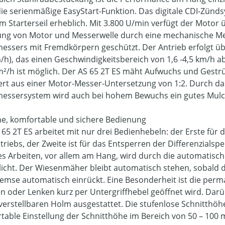
die serienmäßige EasyStart-Funktion. Das digitale CDI-Zünds
am Starterseil erheblich. Mit 3.800 U/min verfügt der Motor
ng von Motor und Messerwelle durch eine mechanische Mes
essers mit Fremdkörpern geschützt. Der Antrieb erfolgt üb
m/h), das einen Geschwindigkeitsbereich von 1,6 -4,5 km/h a
m²/h ist möglich. Der AS 65 2T ES mäht Aufwuchs und Gestrü
iert aus einer Motor-Messer-Untersetzung von 1:2. Durch d
essersystem wird auch bei hohem Bewuchs ein gutes Mulch
he, komfortable und sichere Bedienung
 65 2T ES arbeitet mit nur drei Bedienhebeln: der Erste für
triebs, der Zweite ist für das Entsperren der Differenzialsp
es Arbeiten, vor allem am Hang, wird durch die automatisc
icht. Der Wiesenmäher bleibt automatisch stehen, sobald d
emse automatisch einrückt. Eine Besonderheit ist die perma
 oder Lenken kurz per Untergriffhebel geöffnet wird. Darüb
erstellbaren Holm ausgestattet. Die stufenlose Schnitthöh
table Einstellung der Schnitthöhe im Bereich von 50 – 100 