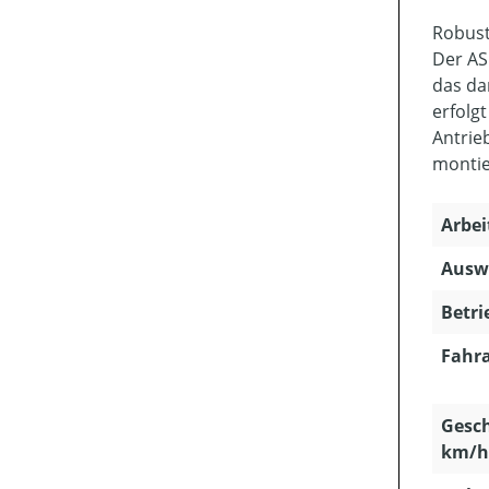
Robust
Der AS
das da
erfolg
Antrie
montie
Arbei
Ausw
Betri
Fahra
Gesch
km/h