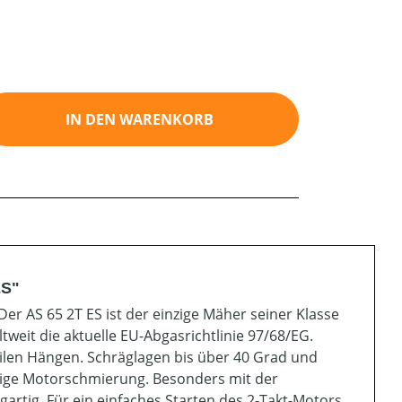
ib den gewünschten Wert ein oder benutz
IN DEN WARENKORB
ES"
er AS 65 2T ES ist der einzige Mäher seiner Klasse
ltweit die aktuelle EU-Abgasrichtlinie 97/68/EG.
teilen Hängen. Schräglagen bis über 40 Grad und
gige Motorschmierung. Besonders mit der
artig. Für ein einfaches Starten des 2-Takt-Motors