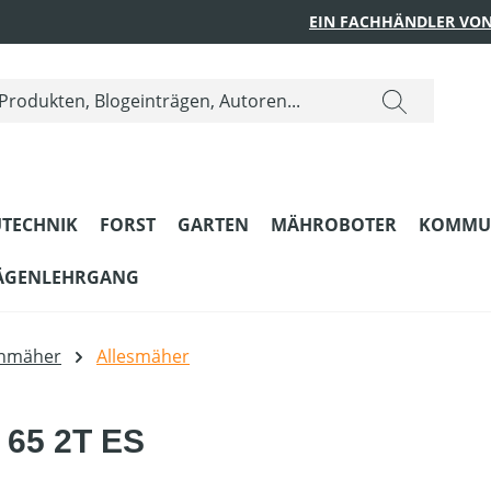
EIN FACHHÄNDLER VON
TECHNIK
FORST
GARTEN
MÄHROBOTER
KOMMU
ÄGENLEHRGANG
enmäher
Allesmäher
 65 2T ES