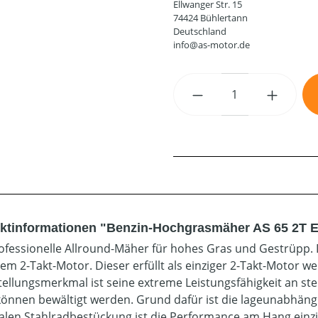
Ellwanger Str. 15
74424 Bühlertann
Deutschland
info@as-motor.de
Produkt Anzahl: G
ktinformationen "Benzin-Hochgrasmäher AS 65 2T 
ofessionelle Allround-Mäher für hohes Gras und Gestrüpp. D
em 2-Takt-Motor. Dieser erfüllt als einziger 2-Takt-Motor we
stellungsmerkmal ist seine extreme Leistungsfähigkeit an s
önnen bewältigt werden. Grund dafür ist die lageunabhän
alen Stahlradbestückung ist die Performance am Hang einzig