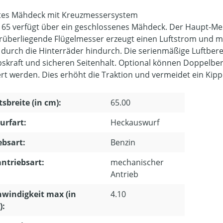
es Mähdeck mit Kreuzmessersystem
 65 verfügt über ein geschlossenes Mähdeck. Der Haupt-M
rüberliegende Flügelmesser erzeugt einen Luftstrom und mu
t durch die Hinterräder hindurch. Die serienmäßige Luftbere
bskraft und sicheren Seitenhalt. Optional können Doppelbe
rt werden. Dies erhöht die Traktion und vermeidet ein Kip
tsbreite (in cm):
65.00
urfart:
Heckauswurf
ebsart:
Benzin
ntriebsart:
mechanischer
Antrieb
windigkeit max (in
4.10
):