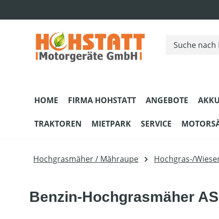
m Hauptinhalt springen
Zur Suche springen
Zur Hauptnavigation springen
HOME
FIRMA HOHSTATT
ANGEBOTE
AKKU
TRAKTOREN
MIETPARK
SERVICE
MOTORS
Hochgrasmäher / Mähraupe
Hochgras-/Wies
Benzin-Hochgrasmäher AS