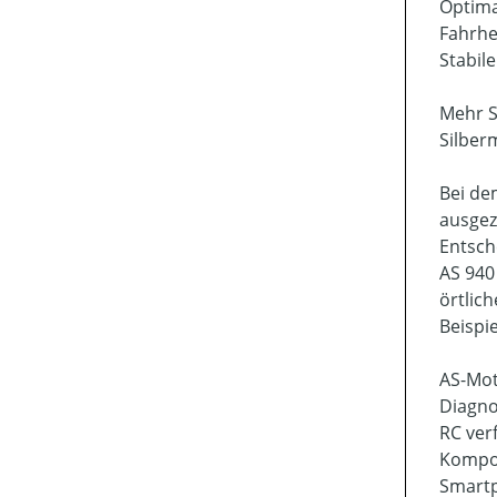
Optima
Fahrhe
Stabil
Mehr S
Silber
Bei de
ausgez
Entsch
AS 940
örtlic
Beispi
AS-Mot
Diagno
RC ver
Kompon
Smartp