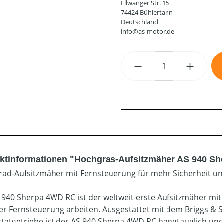
Ellwanger Str. 15
74424 Bühlertann
Deutschland
info@as-motor.de
Produkt Anzahl: G
ktinformationen "Hochgras-Aufsitzmäher AS 940 S
lrad-Aufsitzmäher mit Fernsteuerung für mehr Sicherheit u
 940 Sherpa 4WD RC ist der weltweit erste Aufsitzmäher mit
er Fernsteuerung arbeiten. Ausgestattet mit dem Briggs & S
tatgetriebe ist der AS 940 Sherpa 4WD RC hangtauglich und