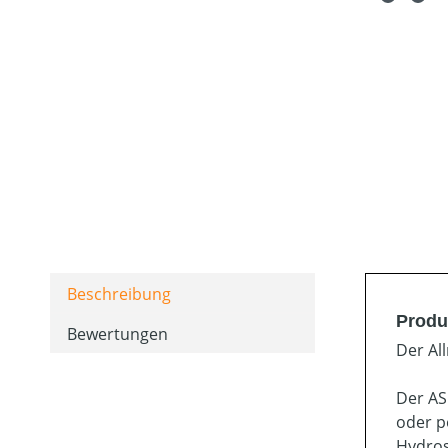
Beschreibung
Produ
Bewertungen
Der Al
Der AS
oder p
Hydros