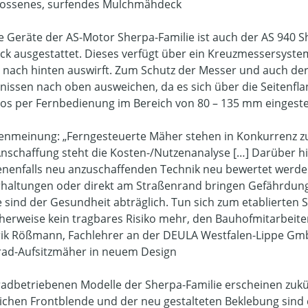
ossenes, surfendes Mulchmähdeck
le Geräte der AS-Motor Sherpa-Familie ist auch der AS 940
k ausgestattet. Dieses verfügt über ein Kreuzmessersystem,
l nach hinten auswirft. Zum Schutz der Messer und auch d
nissen nach oben ausweichen, da es sich über die Seitenfla
los per Fernbedienung im Bereich von 80 – 135 mm eingestel
enmeinung: „Ferngesteuerte Mäher stehen in Konkurrenz z
Anschaffung steht die Kosten-/Nutzenanalyse […] Darüber hin
nenfalls neu anzuschaffenden Technik neu bewertet werde
haltungen oder direkt am Straßenrand bringen Gefährdunge
 sind der Gesundheit abträglich. Tun sich zum etablierten S
herweise kein tragbares Risiko mehr, den Bauhofmitarbeite
ik Rößmann, Fachlehrer an der DEULA Westfalen-Lippe Gmb
lrad-Aufsitzmäher in neuem Design
lradbetriebenen Modelle der Sherpa-Familie erscheinen zukü
lichen Frontblende und der neu gestalteten Beklebung sind d