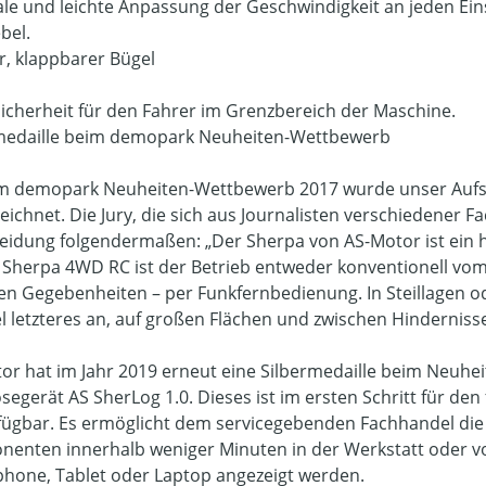
le und leichte Anpassung der Geschwindigkeit an jeden Ein
bel.
er, klappbarer Bügel
icherheit für den Fahrer im Grenzbereich der Maschine.
medaille beim demopark Neuheiten-Wettbewerb
m demopark Neuheiten-Wettbewerb 2017 wurde unser Aufsit
eichnet. Die Jury, die sich aus Journalisten verschiedener 
eidung folgendermaßen: „Der Sherpa von AS-Motor ist ein 
 Sherpa 4WD RC ist der Betrieb entweder konventionell vom 
hen Gegebenheiten – per Funkfernbedienung. In Steillagen o
el letzteres an, auf großen Flächen und zwischen Hindernisse
or hat im Jahr 2019 erneut eine Silbermedaille beim Neu
segerät AS SherLog 1.0. Dieses ist im ersten Schritt für d
fügbar. Es ermöglicht dem servicegebenden Fachhandel die 
enten innerhalb weniger Minuten in der Werkstatt oder vor
hone, Tablet oder Laptop angezeigt werden.