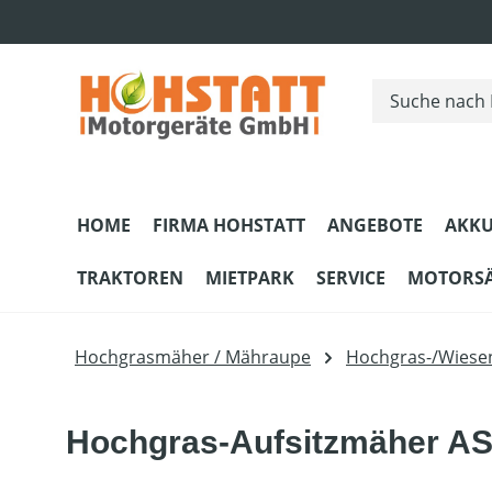
m Hauptinhalt springen
Zur Suche springen
Zur Hauptnavigation springen
HOME
FIRMA HOHSTATT
ANGEBOTE
AKKU
TRAKTOREN
MIETPARK
SERVICE
MOTORS
Hochgrasmäher / Mähraupe
Hochgras-/Wies
Hochgras-Aufsitzmäher A