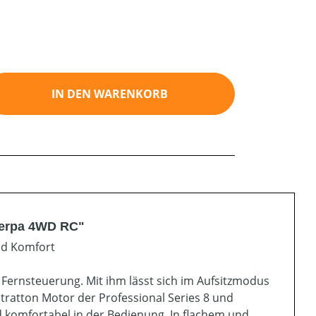
ib den gewünschten Wert ein oder benutz
IN DEN WARENKORB
herpa 4WD RC"
nd Komfort
 Fernsteuerung. Mit ihm lässt sich im Aufsitzmodus
tratton Motor der Professional Series 8 und
 komfortabel in der Bedienung. In flachem und