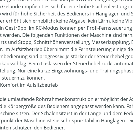
 Gelände empfiehlt es sich für eine hohe Flächenleistung im
b wird für hohe Sicherheit des Bedieners in Hanglagen und 
er erhöht sich erheblich: keine Abgase, kein Lärm, keine Vibr
in Gestrüpp. Im RC-Modus können per Profi-Fernsteuerung 
 werden. Die folgenden Funktionen der Maschine sind ferns
rts und Stopp, Schnitthöhenverstellung, Messerkupplung, 
. Im Aufsitzbetrieb übernimmt die Fernsteuerung einige de
rnbedienung sind progressiv: Je stärker der Steuerhebel ge
nkausschlag. Beim Loslassen der Steuerhebel rückt automat
stellung. Nur eine kurze Eingewöhnungs- und Trainingsphas
e steuern zu können.
Komfort im Aufsitzbetrieb
die umlaufende Rohrrahmenkonstruktion ermöglicht der AS
 die Körpergröße des Bedieners angepasst werden kann. Fah
schine sitzen. Der Schalensitz ist in der Länge und dem Fe
punkt der Maschine ist sie sehr spurstabil in Hanglagen. D
inten schützen den Bediener.