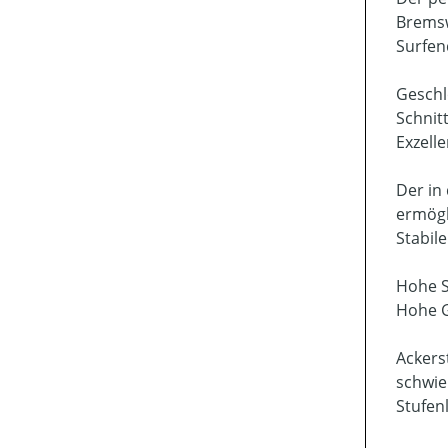
Brems
Surfe
Geschl
Schnit
Exzell
Der in
ermögl
Stabil
Hohe S
Hohe G
Ackers
schwie
Stufen