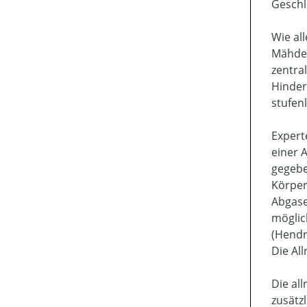
Geschl
Wie al
Mähdec
zentra
Hinder
stufen
Expert
einer 
gegebe
Körper
Abgase
möglic
(Hendr
Die Al
Die al
zusätz