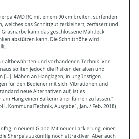
 Sherpa 4WD RC mit einem 90 cm breiten, surfenden
 welches das Schnittgut zerkleinert, zerfasert und
er Grasnarbe kann das geschlossene Mähdeck
nken abstützen kann. Die Schnitthöhe wird
lt.
ur altbewährten und vorhandenen Technik. Vor
aus sollten jedoch die Risiken der alten und
n […]. Mähen an Hanglagen, in ungünstigen
n für den Bediener mit sich. Vibrationen und
tandard neue Alternativen auf, ist es
r am Hang einen Balkenmäher führen zu lassen.“
H, KommunalTechnik, Ausgabe1, Jan. / Feb. 2018)
nftig in neuem Glanz. Mit neuer Lackierung, einer
ie Sherpa’s zukünftig noch attraktiver. Aber auch