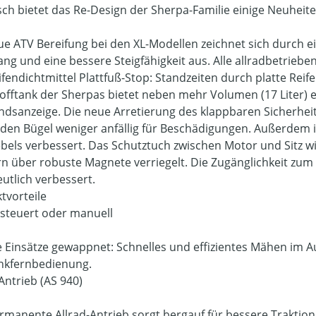
sch bietet das Re-Design der Sherpa-Familie einige Neuheite
ue ATV Bereifung bei den XL-Modellen zeichnet sich durch 
ng und eine bessere Steigfähigkeit aus. Alle allradbetrieb
ifendichtmittel Plattfuß-Stop: Standzeiten durch platte Rei
tofftank der Sherpas bietet neben mehr Volumen (17 Liter)
andsanzeige. Die neue Arretierung des klappbaren Sicherhe
den Bügel weniger anfällig für Beschädigungen. Außerdem i
bels verbessert. Das Schutztuch zwischen Motor und Sitz wi
n über robuste Magnete verriegelt. Die Zugänglichkeit zum M
eutlich verbessert.
tvorteile
steuert oder manuell
le Einsätze gewappnet: Schnelles und effizientes Mähen im A
nkfernbedienung.
Antrieb (AS 940)
rmanente Allrad-Antrieb sorgt bergauf für bessere Traktion 