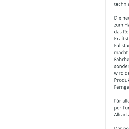
techni
Die ne
zum Ha
das Re
Krafts
Füllst
macht 
Fahrhe
sonder
wird d
Produk
Fernge
Für al
per Fu
Allrad-
Der pe