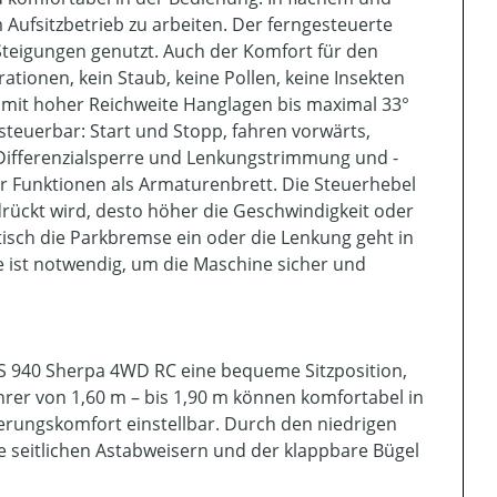
 Aufsitzbetrieb zu arbeiten. Der ferngesteuerte
Steigungen genutzt. Auch der Komfort für den
ationen, kein Staub, keine Pollen, keine Insekten
mit hoher Reichweite Hanglagen bis maximal 33°
teuerbar: Start und Stopp, fahren vorwärts,
Differenzialsperre und Lenkungstrimmung und -
r Funktionen als Armaturenbrett. Die Steuerhebel
drückt wird, desto höher die Geschwindigkeit oder
isch die Parkbremse ein oder die Lenkung geht in
e ist notwendig, um die Maschine sicher und
 940 Sherpa 4WD RC eine bequeme Sitzposition,
rer von 1,60 m – bis 1,90 m können komfortabel in
derungskomfort einstellbar. Durch den niedrigen
ie seitlichen Astabweisern und der klappbare Bügel