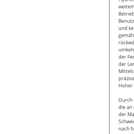
weitem
Betrie
Benutz
und ke
gemäht
rückwä
umkehr
der Fe
der Le
Mittel
präzis
Hoher 
Durch 
die an
der Ma
Schwer
nach h