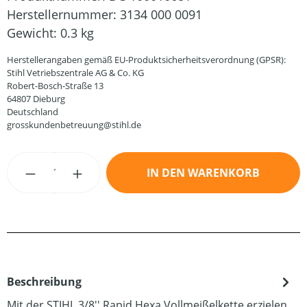
Herstellernummer:
3134 000 0091
Gewicht:
0.3 kg
Herstellerangaben gemäß EU-Produktsicherheitsverordnung (GPSR):
Stihl Vetriebszentrale AG & Co. KG
Robert-Bosch-Straße 13
64807 Dieburg
Deutschland
grosskundenbetreuung@stihl.de
Produkt Anzahl: Gib den gewünschten Wert
IN DEN WARENKORB
Beschreibung
Mit der STIHL 3/8'' Rapid Hexa Vollmeißelkette erzielen