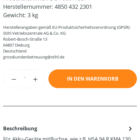
Herstellernummer:
4850 432 2301
Gewicht:
3 kg
Herstellerangaben gemäß EU-Produktsicherheitsverordnung (GPSR):
Stihl Vetriebszentrale AG & Co. KG
Robert-Bosch-Straße 13
64807 Dieburg
Deutschland
grosskundenbetreuung@stihl.de
Produkt Anzahl: Gib den gewünschten Wert
IN DEN WARENKORB
Beschreibung
Für Akku-Geräte mitBuchse, wie z.B. HSA 94 R,KMA 130