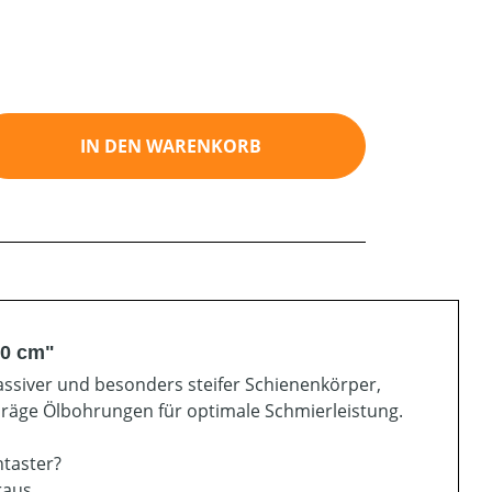
ib den gewünschten Wert ein oder benutz
IN DEN WARENKORB
90 cm"
ssiver und besonders steifer Schienenkörper,
hräge Ölbohrungen für optimale Schmierleistung.
ntaster?
raus.