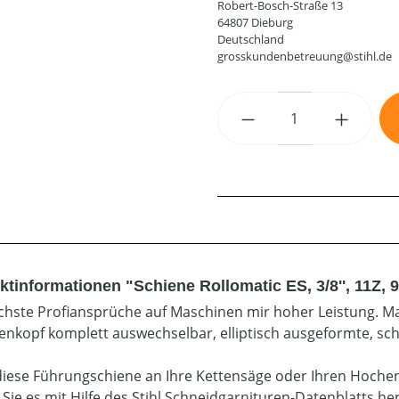
Robert-Bosch-Straße 13
64807 Dieburg
Deutschland
grosskundenbetreuung@stihl.de
Produkt Anzahl: G
ktinformationen "Schiene Rollomatic ES, 3/8'', 11Z, 
chste Profiansprüche auf Maschinen mir hoher Leistung. Ma
enkopf komplett auswechselbar, elliptisch ausgeformte, sc
diese Führungschiene an Ihre Kettensäge oder Ihren Hoche
 Sie es mit Hilfe des Stihl Schneidgarnituren-Datenblatts he