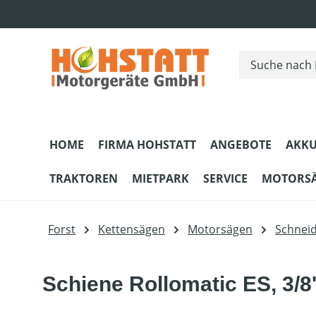
m Hauptinhalt springen
Zur Suche springen
Zur Hauptnavigation springen
HOME
FIRMA HOHSTATT
ANGEBOTE
AKKU
TRAKTOREN
MIETPARK
SERVICE
MOTORS
Forst
Kettensägen
Motorsägen
Schnei
Schiene Rollomatic ES, 3/8'