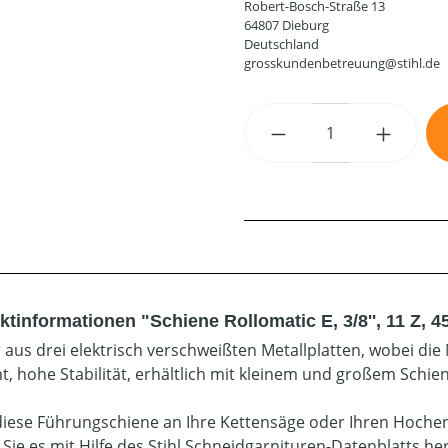
Robert-Bosch-Straße 13
64807 Dieburg
Deutschland
grosskundenbetreuung@stihl.de
Produkt Anzahl: G
tinformationen "Schiene Rollomatic E, 3/8'', 11 Z, 4
 aus drei elektrisch verschweißten Metallplatten, wobei die 
t, hohe Stabilität, erhältlich mit kleinem und großem Schi
diese Führungschiene an Ihre Kettensäge oder Ihren Hoche
 Sie es mit Hilfe des Stihl Schneidgarnituren-Datenblatts he