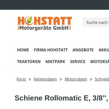
m Hauptinhalt springen
Zur Suche springen
Zur Hauptnavigation springen
HOME
FIRMA HOHSTATT
ANGEBOTE
AKKU
TRAKTOREN
MIETPARK
SERVICE
MOTORS
Forst
Kettensägen
Motorsägen
Schnei
Schiene Rollomatic E, 3/8'',