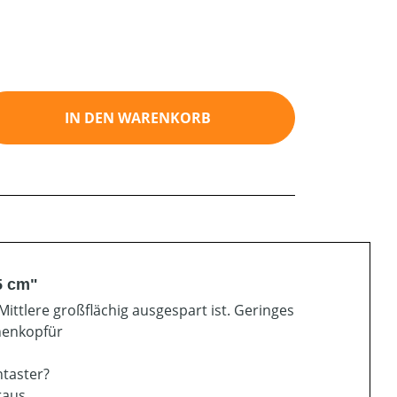
ib den gewünschten Wert ein oder benutz
IN DEN WARENKORB
5 cm"
Mittlere großflächig ausgespart ist. Geringes
enenkopfür
ntaster?
raus.