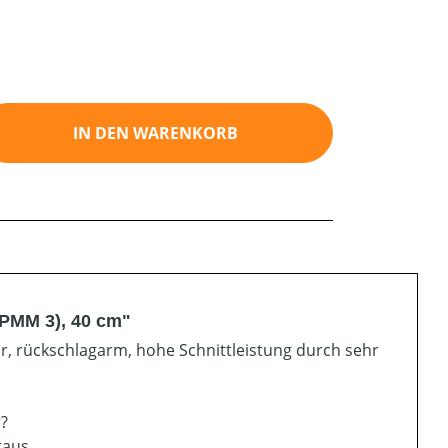
ib den gewünschten Wert ein oder benutz
IN DEN WARENKORB
(PMM 3), 40 cm"
ar, rückschlagarm, hohe Schnittleistung durch sehr
r?
raus.