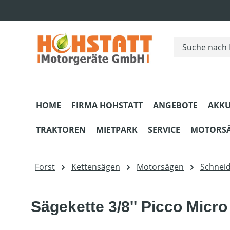
m Hauptinhalt springen
Zur Suche springen
Zur Hauptnavigation springen
HOME
FIRMA HOHSTATT
ANGEBOTE
AKKU
TRAKTOREN
MIETPARK
SERVICE
MOTORS
Forst
Kettensägen
Motorsägen
Schnei
Sägekette 3/8'' Picco Micro