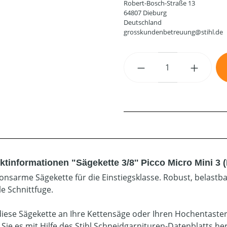
Robert-Bosch-Straße 13
64807 Dieburg
Deutschland
grosskundenbetreuung@stihl.de
Produkt Anzahl: G
ktinformationen "Sägekette 3/8'' Picco Micro Mini 3 
ionsarme Sägekette für die Einstiegsklasse. Robust, belastb
e Schnittfuge.
diese Sägekette an Ihre Kettensäge oder Ihren Hochentaste
 Sie es mit Hilfe des Stihl Schneidgarnituren-Datenblatts he