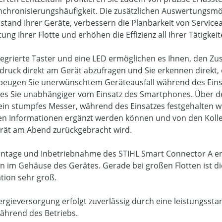
nchronisierungshäufigkeit. Die zusätzlichen Auswertungsmö
stand Ihrer Geräte, verbessern die Planbarkeit von Serviceak
ung Ihrer Flotte und erhöhen die Effizienz all Ihrer Tätigkeit
tegrierte Taster und eine LED ermöglichen es Ihnen, den Zu
druck direkt am Gerät abzufragen und Sie erkennen direkt, ob
beugen Sie unerwünschtem Geräteausfall während des Einsa
es Sie unabhängiger vom Einsatz des Smartphones. Über de
ein stumpfes Messer, während des Einsatzes festgehalten w
en Informationen ergänzt werden können und von den Kolle
rät am Abend zurückgebracht wird.
ntage und Inbetriebnahme des STIHL Smart Connector A erfo
on im Gehäuse des Gerätes. Gerade bei großen Flotten ist di
ation sehr groß.
ergieversorgung erfolgt zuverlässig durch eine leistungsst
ährend des Betriebs.