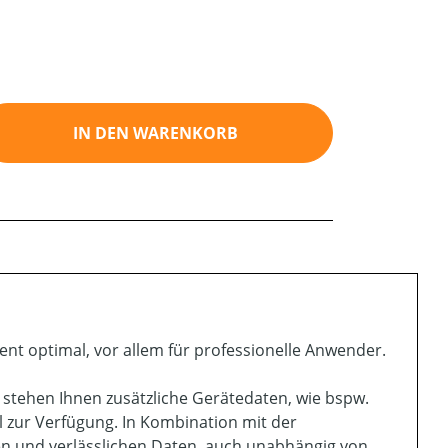
ib den gewünschten Wert ein oder benutz
IN DEN WARENKORB
nt optimal, vor allem für professionelle Anwender.
stehen Ihnen zusätzliche Gerätedaten, wie bspw.
 zur Verfügung. In Kombination mit der
ten und verlässlichen Daten, auch unabhängig von