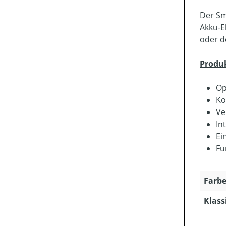
Der Sm
Akku-E
oder d
Produ
Op
Ko
Ve
In
Ei
Fu
Farbe
Klass