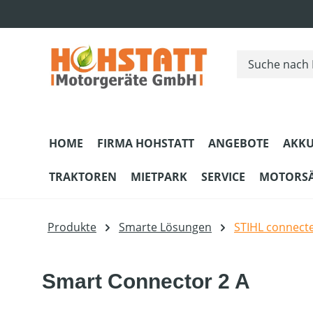
m Hauptinhalt springen
Zur Suche springen
Zur Hauptnavigation springen
HOME
FIRMA HOHSTATT
ANGEBOTE
AKKU
TRAKTOREN
MIETPARK
SERVICE
MOTORS
Produkte
Smarte Lösungen
STIHL connect
Smart Connector 2 A