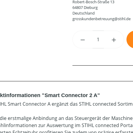
Robert-Bosch-Straße 13
64807 Dieburg
Deutschland
grosskundenbetreuung@stihl.de
Produkt Anzahl: G
ktinformationen "Smart Connector 2 A"
IHL Smart Connector A ergänzt das STIHL connected Sortime
die erstmalige Anbindung an das Steuergerät der Maschine 
hlinformationen zur Auswertung im STIHL connected Portal
ierten Echtzeituhr profitieren Sie zudem von präzise erfass