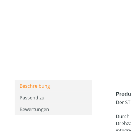
Beschreibung
Produ
Passend zu
Der ST
Bewertungen
Durch 
Drehza
integr