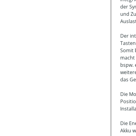
der Sy
und Zu
Auslast
Der in
Tasten
Somit 
macht 
bspw. 
weiter
das Ge
Die Mo
Positi
Install
Die En
Akku w