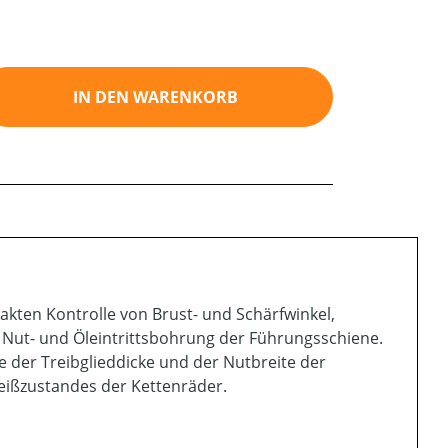
ib den gewünschten Wert ein oder benutz
IN DEN WARENKORB
 exakten Kontrolle von Brust- und Schärfwinkel,
Nut- und Öleintrittsbohrung der Führungsschiene.
e der Treibglieddicke und der Nutbreite der
eißzustandes der Kettenräder.