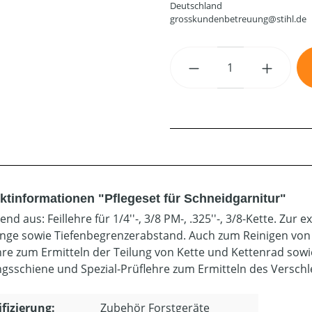
Deutschland
grosskundenbetreuung@stihl.de
Produkt Anzahl: G
ktinformationen "Pflegeset für Schneidgarnitur"
nd aus: Feillehre für 1/4''-, 3/8 PM-, .325''-, 3/8-Kette. Zur
nge sowie Tiefenbegrenzerabstand. Auch zum Reinigen von 
hre zum Ermitteln der Teilung von Kette und Kettenrad sowi
gsschiene und Spezial-Prüflehre zum Ermitteln des Verschl
ifizierung:
Zubehör Forstgeräte