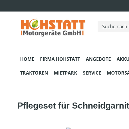
m Hauptinhalt springen
Zur Suche springen
Zur Hauptnavigation springen
HOME
FIRMA HOHSTATT
ANGEBOTE
AKKU
TRAKTOREN
MIETPARK
SERVICE
MOTORS
Pflegeset für Schneidgarni