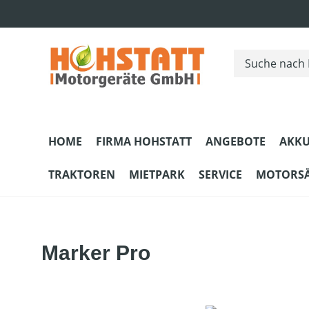
m Hauptinhalt springen
Zur Suche springen
Zur Hauptnavigation springen
HOME
FIRMA HOHSTATT
ANGEBOTE
AKKU
TRAKTOREN
MIETPARK
SERVICE
MOTORS
Marker Pro