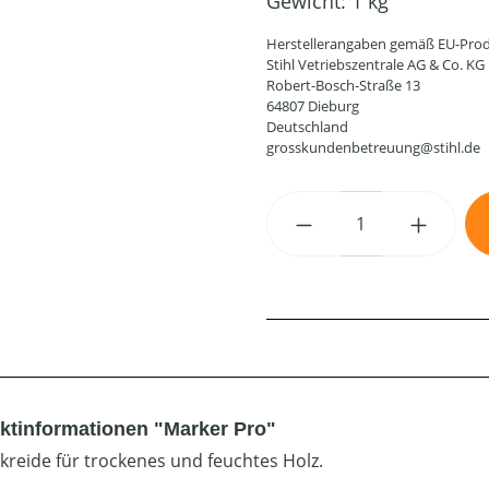
Gewicht:
1 kg
Herstellerangaben gemäß EU-Prod
Stihl Vetriebszentrale AG & Co. KG
Robert-Bosch-Straße 13
64807 Dieburg
Deutschland
grosskundenbetreuung@stihl.de
Produkt Anzahl: G
ktinformationen "Marker Pro"
rkreide für trockenes und feuchtes Holz.