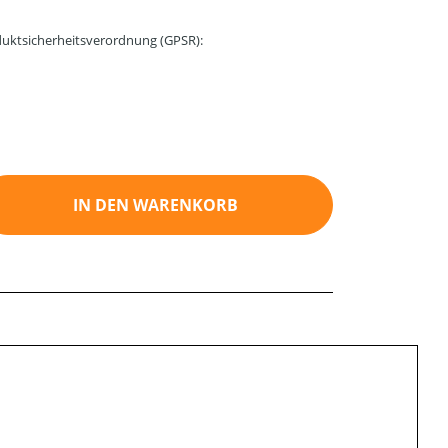
uktsicherheitsverordnung (GPSR):
ib den gewünschten Wert ein oder benutz
IN DEN WARENKORB