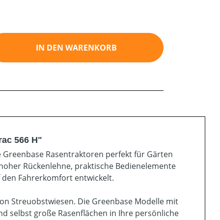
ib den gewünschten Wert ein oder benutz
IN DEN WARENKORB
rac 566 H"
ie Greenbase Rasentraktoren perfekt für Gärten
t hoher Rückenlehne, praktische Bedienelemente
f den Fahrerkomfort entwickelt.
e von Streuobstwiesen. Die Greenbase Modelle mit
 selbst große Rasenflächen in Ihre persönliche