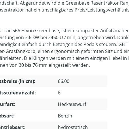
ndschaft. Abgerundet wird die Greenbase Rasentraktor Rang
asentraktor hat ein unschlagbares Preis/Leistungsverhältni
 Trac 566 H von Greenbase, ist ein kompakter Aufsitzmäher
eistung von 3,6 kW bei 2450 U / min, angetrieben wird. Dan
indigkeit einfach durch Betätigen des Pedals steuern. GB T
ter-Grasfangkorb, einen ergonomisch geformten Sitz und e
ährleisten. Die Klingen werden mit einem einzigen Hebel in 
onen von 30 bis 76 mm eingestellt werden.
tsbreite (in cm):
66.00
tsstufenanzahl:
6
urfart:
Heckauswurf
ebsart:
Benzin
ntriebsart:
hydrostatisch