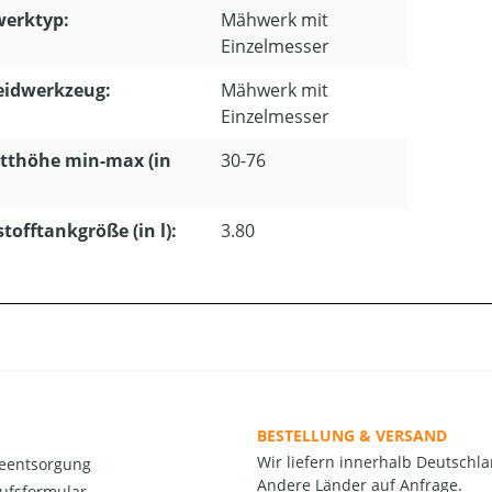
erktyp:
Mähwerk mit
Einzelmesser
eidwerkzeug:
Mähwerk mit
Einzelmesser
tthöhe min-max (in
30-76
stofftankgröße (in l):
3.80
BESTELLUNG & VERSAND
Wir liefern innerhalb Deutschla
ieentsorgung
Andere Länder auf Anfrage.
ufsformular