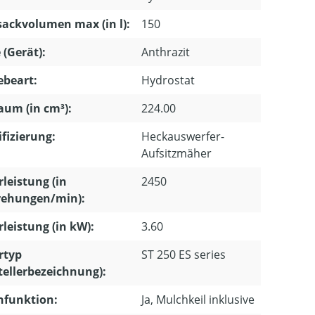
ackvolumen max (in l):
150
 (Gerät):
Anthrazit
ebeart:
Hydrostat
um (in cm³):
224.00
ifizierung:
Heckauswerfer-
Aufsitzmäher
leistung (in
2450
ehungen/min):
leistung (in kW):
3.60
rtyp
ST 250 ES series
tellerbezeichnung):
hfunktion:
Ja, Mulchkeil inklusive