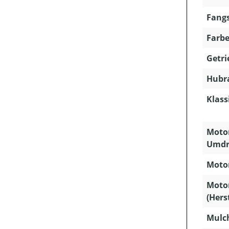
Fangs
Farbe
Getri
Hubra
Klass
Motor
Umdr
Motor
Moto
(Hers
Mulc