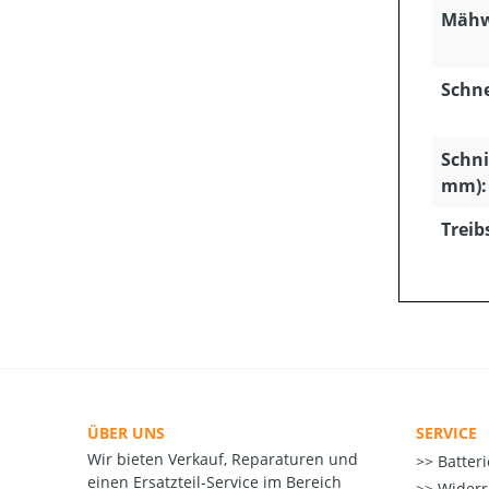
Mähw
Schn
Schni
mm):
Treib
ÜBER UNS
SERVICE
Wir bieten Verkauf, Reparaturen und
Batter
einen Ersatzteil-Service im Bereich
Widerr