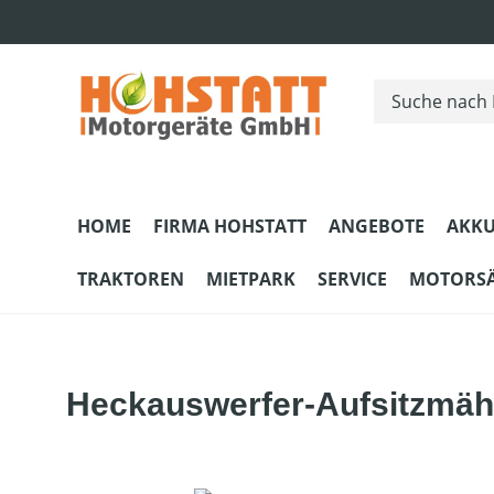
m Hauptinhalt springen
Zur Suche springen
Zur Hauptnavigation springen
HOME
FIRMA HOHSTATT
ANGEBOTE
AKKU
TRAKTOREN
MIETPARK
SERVICE
MOTORS
Heckauswerfer-Aufsitzmäh