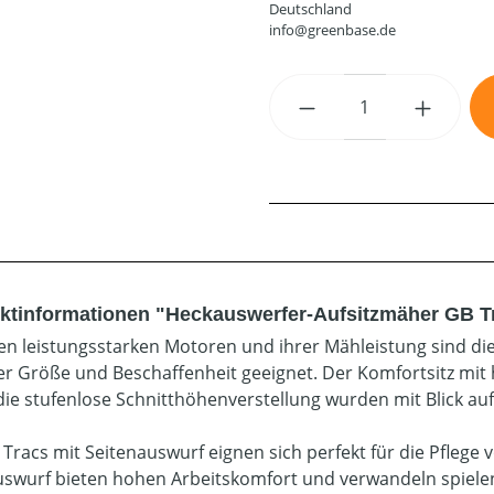
Deutschland
info@greenbase.de
Produkt Anzahl: G
ktinformationen "Heckauswerfer-Aufsitzmäher GB T
ren leistungsstarken Motoren und ihrer Mähleistung sind d
her Größe und Beschaffenheit geeignet. Der Komfortsitz mi
die stufenlose Schnitthöhenverstellung wurden mit Blick au
 Tracs mit Seitenauswurf eignen sich perfekt für die Pfleg
swurf bieten hohen Arbeitskomfort und verwandeln spielend