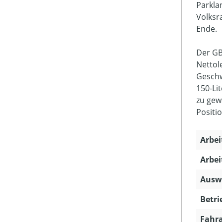
Parkla
Volksr
Ende.
Der GB
Nettol
Geschw
150-Li
zu gew
Positi
Arbei
Arbei
Ausw
Betri
Fahra