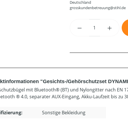
Deutschland
grosskundenbetreuung@stihl.de
Produkt Anzahl: G
ktinformationen "Gesichts-/Gehörschutzset DYNAM
chutzbügel mit Bluetooth® (BT) und Nylongitter nach EN 17
uetooth ® 4.0, separater AUX-Eingang, Akku-Laufzeit bis zu 
ifizierung:
Sonstige Bekleidung