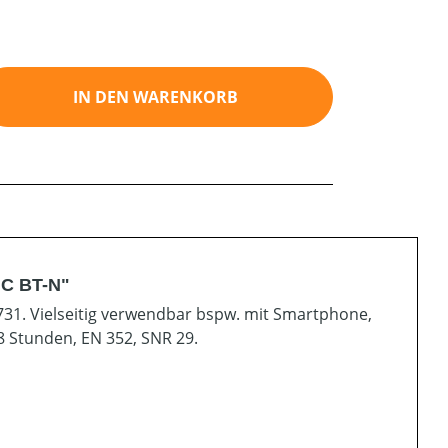
ib den gewünschten Wert ein oder benutz
IN DEN WARENKORB
IC BT-N"
31. Vielseitig verwendbar bspw. mit Smartphone,
38 Stunden, EN 352, SNR 29.