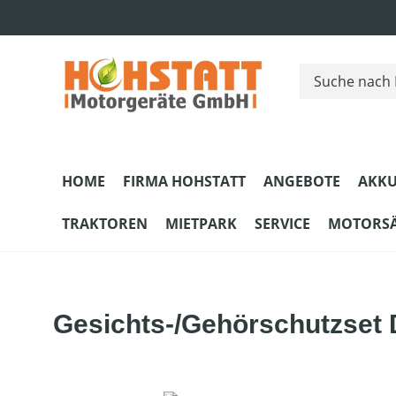
m Hauptinhalt springen
Zur Suche springen
Zur Hauptnavigation springen
HOME
FIRMA HOHSTATT
ANGEBOTE
AKKU
TRAKTOREN
MIETPARK
SERVICE
MOTORS
Gesichts-/Gehörschutzse