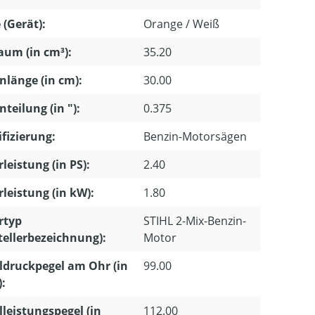
 (Gerät):
Orange / Weiß
um (in cm³):
35.20
nlänge (in cm):
30.00
nteilung (in "):
0.375
ifizierung:
Benzin-Motorsägen
leistung (in PS):
2.40
leistung (in kW):
1.80
rtyp
STIHL 2-Mix-Benzin-
tellerbezeichnung):
Motor
ldruckpegel am Ohr (in
99.00
):
lleistungspegel (in
112.00