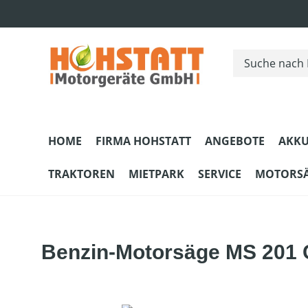
m Hauptinhalt springen
Zur Suche springen
Zur Hauptnavigation springen
HOME
FIRMA HOHSTATT
ANGEBOTE
AKKU
TRAKTOREN
MIETPARK
SERVICE
MOTORS
Benzin-Motorsäge MS 201 C