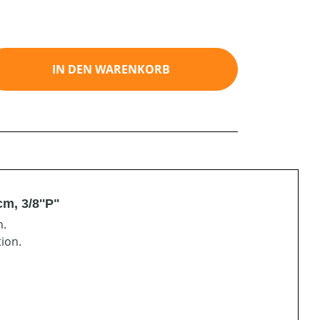
ib den gewünschten Wert ein oder benutz
IN DEN WARENKORB
m, 3/8''P"
n.
ion.