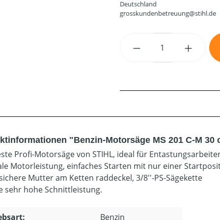
Deutschland
grosskundenbetreuung@stihl.de
Produkt Anzahl: G
ktinformationen "Benzin-Motorsäge MS 201 C-M 30 c
este Profi-Motorsäge von STIHL, ideal für Entastungsarbeite
le Motorleistung, einfaches Starten mit nur einer Startposit
rsichere Mutter am Ketten raddeckel, 3/8''-PS-Sägekette
e sehr hohe Schnittleistung.
ebsart:
Benzin