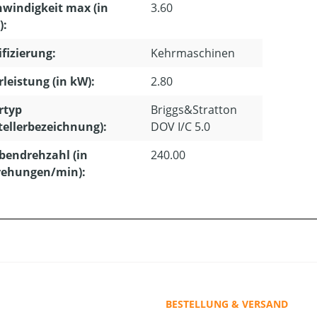
windigkeit max (in
3.60
):
ifizierung:
Kehrmaschinen
leistung (in kW):
2.80
rtyp
Briggs&Stratton
tellerbezeichnung):
DOV I/C 5.0
bendrehzahl (in
240.00
ehungen/min):
BESTELLUNG & VERSAND