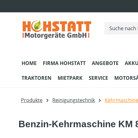
m Hauptinhalt springen
Zur Suche springen
Zur Hauptnavigation springen
HOME
FIRMA HOHSTATT
ANGEBOTE
AKKU
TRAKTOREN
MIETPARK
SERVICE
MOTORS
Produkte
Reinigungstechnik
Kehrmaschin
Benzin-Kehrmaschine KM 