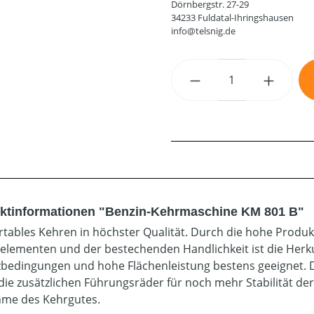
Dörnbergstr. 27-29
34233 Fuldatal-Ihringshausen
info@telsnig.de
Produkt Anzahl: G
ktinformationen "Benzin-Kehrmaschine KM 801 B"
tables Kehren in höchster Qualität. Durch die hohe Produkt
elementen und der bestechenden Handlichkeit ist die Herk
zbedingungen und hohe Flächenleistung bestens geeignet. D
die zusätzlichen Führungsräder für noch mehr Stabilität der
me des Kehrgutes.