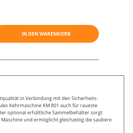
ib den gewünschten Wert ein oder benutz
IN DEN WARENKORB
qualität in Verbindung mit den Sicherheits-
ules Kehrmaschine KM 801 auch für raueste
er optional erhältliche Sammelbehälter sorgt
 Maschine und ermöglicht gleichzeitig die saubere