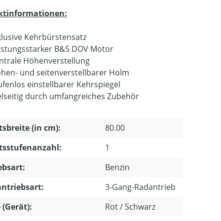
ktinformationen:
klusive Kehrbürstensatz
istungsstarker B&S DOV Motor
ntrale Höhenverstellung
hen- und seitenverstellbarer Holm
ufenlos einstellbarer Kehrspiegel
elseitig durch umfangreiches Zubehör
tsbreite (in cm):
80.00
tsstufenanzahl:
1
ebsart:
Benzin
ntriebsart:
3-Gang-Radantrieb
 (Gerät):
Rot / Schwarz