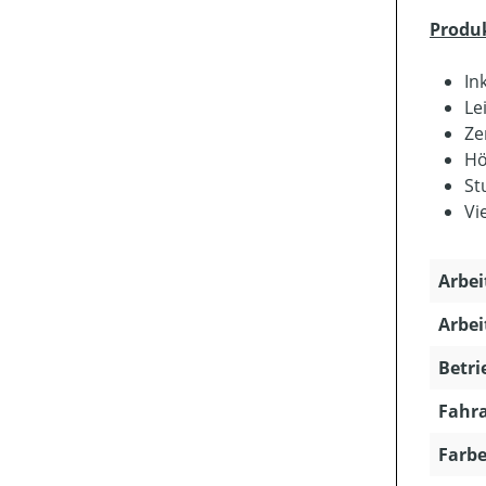
Produ
In
Le
Ze
Hö
St
Vi
Arbei
Arbei
Betri
Fahra
Farbe