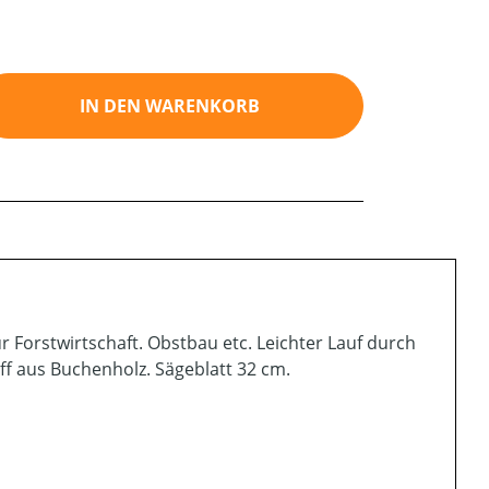
ib den gewünschten Wert ein oder benutz
IN DEN WARENKORB
 Forstwirtschaft. Obstbau etc. Leichter Lauf durch
 aus Buchenholz. Sägeblatt 32 cm.