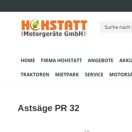
m Hauptinhalt springen
Zur Suche springen
Zur Hauptnavigation springen
HOME
FIRMA HOHSTATT
ANGEBOTE
AKKU
TRAKTOREN
MIETPARK
SERVICE
MOTORS
Astsäge PR 32