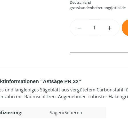
Deutschland
grosskundenbetreuung@stihl.de
Produkt Anzahl: G
ktinformationen "Astsäge PR 32"
es und langlebiges Sägeblatt aus vergütetem Carbonstahl für
nzahn mit Räumschlitzen. Angenehmer. robuster Hakengriff
ifizierung:
Sägen/Scheren